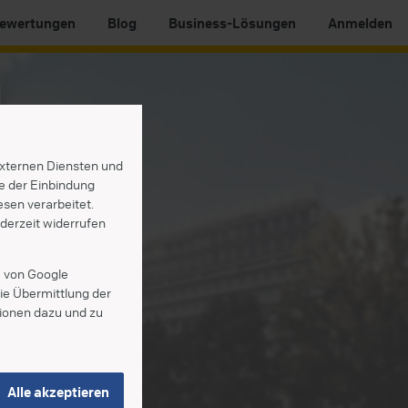
ewertungen
Blog
Business-Lösungen
Anmelden
 externen Diensten und
e der Einbindung
sen verarbeitet.
jederzeit widerrufen
SA von Google
ie Übermittlung der
tionen dazu und zu
Alle akzeptieren