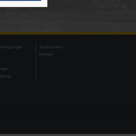
edingungen
Arztsuche24
Kontakt
ungen
lärung