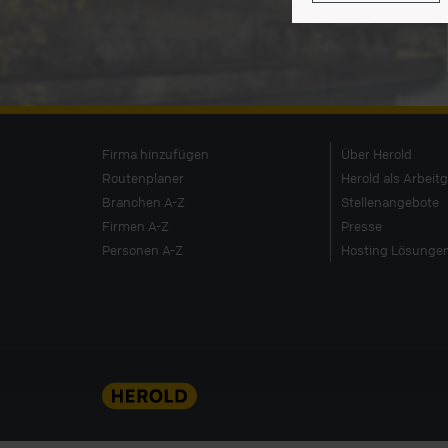
Firma hinzufügen
Über Herold
Routenplaner
Herold als Arbeit
Branchen A-Z
Stellenangebote
Firmen A-Z
Presse
Personen A-Z
Hosting Lösunge