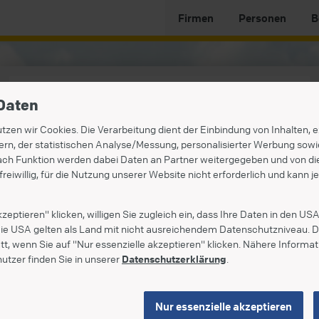
Firmen
Personen
B
Daten
tzen wir Cookies. Die Verarbeitung dient der Einbindung von Inhalten,
rn, der statistischen Analyse/Messung, personalisierter Werbung sowi
nach Funktion werden dabei Daten an Partner weitergegeben und von die
 freiwillig, für die Nutzung unserer Website nicht erforderlich und kann 
kzeptieren" klicken, willigen Sie zugleich ein, dass Ihre Daten in den U
Die USA gelten als Land mit nicht ausreichendem Datenschutzniveau. D
att, wenn Sie auf "Nur essenzielle akzeptieren" klicken. Nähere Informa
utzer finden Sie in unserer
Datenschutzerklärung
.
Angemeldet bleiben
Mit der Anmeldung stimmen Sie den
Allgemeinen Nutzungsbedingungen für Herold
Portale
und der
Datenschutzerklärung
in der aktuellen Fassung zu.
Nur essenzielle akzeptieren