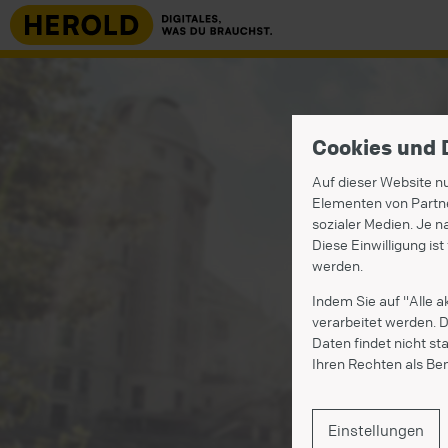
Cookies und 
Auf dieser Website nu
Elementen von Partne
sozialer Medien. Je 
Diese Einwilligung ist
werden.
Indem Sie auf "Alle a
verarbeitet werden. 
Daten findet nicht st
Ihren Rechten als Ben
Einstellungen