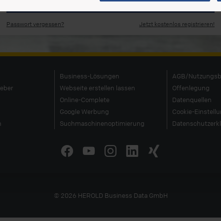
Anmelden
Passwort vergessen?
Jetzt kostenlos registrieren!
Business-Lösungen
AGB/Nutzungsb
geber
Webseite erstellen lassen
Offenlegung
Online-Complete
Datenquellen
Google Werbung
Cookie-Einstell
n
Suchmaschinenoptimierung
Datenschutzerk
© 2026
HEROLD
Business Data GmbH